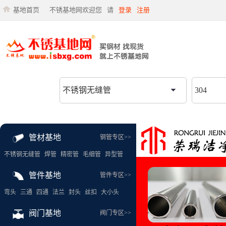
基地首页
不锈基地网欢迎您
请
登录
注册
管材基地
钢管专区>>
不锈钢无缝管
焊管
精密管
毛细管
异型管
管件基地
管件专区>>
弯头
三通
四通
法兰
封头
丝扣
大小头
阀门基地
阀门专区>>