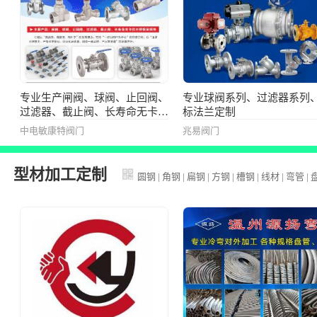
专业生产闸阀、球阀、止回阀、
专业球阀系列、过滤器系列
过滤器、截止阀、长寿命无卡位
标法兰定制
不锈钢闸阀等
中电敏康特阀门
兆易阀门
型材加工定制
圆钢
|
角钢
|
扁钢
|
方钢
|
槽钢
|
线材
|
弯管
|