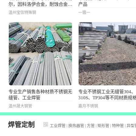
尔，因科洛伊合金，耐蚀合金，
产品
高温合金，管，管件，锻件，
温州宝信特殊钢
一锇一
棒，板
专业生产销售各种材质不锈钢无
专业不锈钢工业无缝管304、
缝管、工业焊管
310S、TP304等不同材质规
温州晟大钢管
嘉月不锈钢
焊管定制
工业焊管
|
换热器管
|
方管
|
矩形管
|
特种管
|
异型