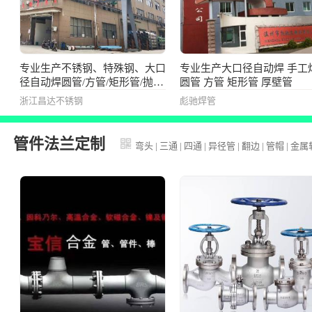
专业生产不锈钢、特殊钢、大口
专业生产大口径自动焊 手工
径自动焊圆管/方管/矩形管/抛光
圆管 方管 矩形管 厚壁管
管
浙江昌达不锈钢
彪驰焊管
管件法兰定制
弯头
|
三通
|
四通
|
异径管
|
翻边
|
管帽
|
金属