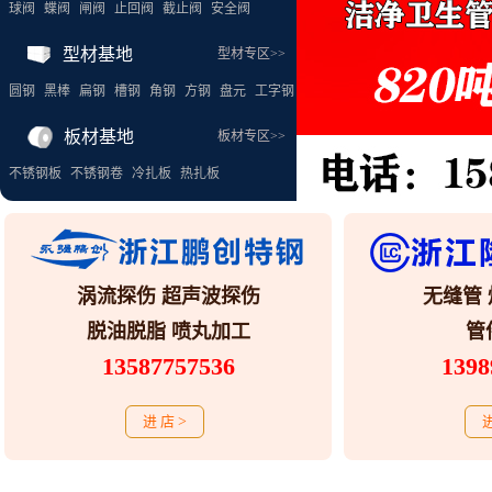
球阀
蝶阀
闸阀
止回阀
截止阀
安全阀
型材基地
型材专区>>
圆钢
黑棒
扁钢
槽钢
角钢
方钢
盘元
工字钢
板材基地
板材专区>>
不锈钢板
不锈钢卷
冷扎板
热扎板
涡流探伤 超声波探伤
无缝管 
脱油脱脂 喷丸加工
管
13587757536
1398
进 店
>