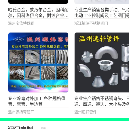
哈氏合金，蒙乃尔合金，因科耐
专业生产销售各类手动、气
尔，因科洛伊合金，耐蚀合金，
电动工业控制阀及工艺阀门
高温合金，管，管件，锻件，
温州宝信特殊钢
浙江敏瑞不锈钢阀门
棒，板
专业冷弯对外加工 各种规格盘
专业生产销售不锈钢弯头、
管、弯管、半边管
通、四通、翻边、大小头及
材质非标管道配件
温州源扬弯管厂
温州逸轩管件