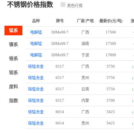
不锈钢价格指数
黑色行情
品种
牌号
厂家/产地
最新价(元/吨)
锰系
电解锰
DJMn99.7
广西
17500
电解锰
DJMn99.7
湖南
17500
镍系
电解锰
DJMn99.7
宁波
17800
铬系
硅锰合金
6517
广西
5750
↓
钼系
硅锰合金
6517
贵州
5750
↓
废料
硅锰合金
6517
云南
5750
↓
硅锰合金
6517
内蒙
5700
↓
指数
硅锰合金
6014
广西
5425
↓
硅锰合金
6014
贵州
5425
↓