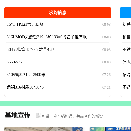
求购信息
16*1 TP321管，现货
招聘
08-08
316LMOD无缝管219×8和133×6的管子谁有联
销售
08-08
系
304无缝管 13*0.5 数量4.5吨
不锈
08-03
355.6×32
外抛
08-03
310S管32*1.2=2500米
招聘
07-26
角钢316材质50*50*5
不锈
07-21
基地宣传
打造一座产销相通、共赢合作的桥梁