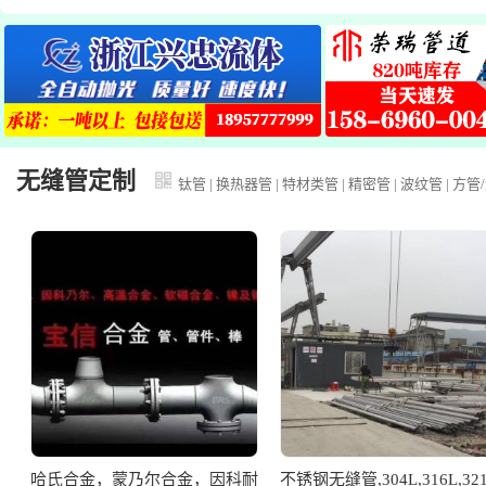
无缝管定制
钛管
|
换热器管
|
特材类管
|
精密管
|
波纹管
|
方管
/
哈氏合金，蒙乃尔合金，因科耐
不锈钢无缝管,304L,316L,32