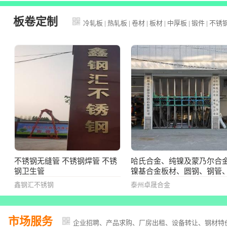
12Cr13、20Cr13、30Cr13、
14Cr17Ni2、双相钢(2205、
板卷定制
冷轧板
|
热轧板
|
卷材
|
板材
|
中厚板
|
锻件
|
不锈
2507)、沉淀硬化型630（17-
4PH）等其它特殊钢
不锈钢无缝管 不锈钢焊管 不锈
哈氏合金、纯镍及蒙乃尔合
钢卫生管
镍基合金板材、圆钢、钢管
件、锻件、法兰、标准件、
鑫钢汇不锈钢
泰州卓晟合金
件等
市场服务
企业招聘、产品求购、厂房出租、设备转让、钢材特