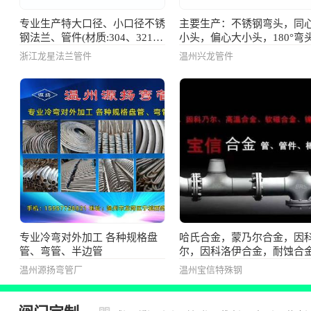
专业生产特大口径、小口径不锈
主要生产：不锈钢弯头，同
钢法兰、管件(材质:304、321、
小头，偏心大小头，180°弯
304L、316、316L、2520、
翻边管，长半径弯头，短半
浙江龙星法兰管件
温州兴龙管件
904L、2205、2507等等)
头，封头，法兰等管道配件
专业冷弯对外加工 各种规格盘
哈氏合金，蒙乃尔合金，因
管、弯管、半边管
尔，因科洛伊合金，耐蚀合
高温合金，管，管件，锻件
温州源扬弯管厂
温州宝信特殊钢
棒，板