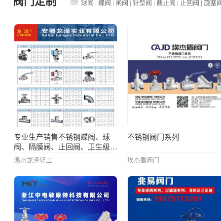
阀门定制
球阀
|
蝶阀
|
闸阀
|
针型阀
|
截止阀
|
止回阀
|
旋塞
专业生产销售不锈钢蝶阀、球
不锈钢阀门系列
阀、隔膜阀、止回阀、卫生级弯
头、三通、快装接头等管道阀门
温州龙泽轻工
埃杰盾阀门
配件