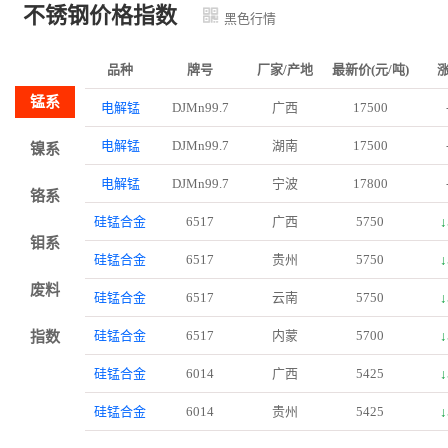
不锈钢价格指数
黑色行情
品种
牌号
厂家/产地
最新价(元/吨)
锰系
电解锰
DJMn99.7
广西
17500
电解锰
DJMn99.7
湖南
17500
镍系
电解锰
DJMn99.7
宁波
17800
铬系
硅锰合金
6517
广西
5750
↓
钼系
硅锰合金
6517
贵州
5750
↓
废料
硅锰合金
6517
云南
5750
↓
硅锰合金
6517
内蒙
5700
↓
指数
硅锰合金
6014
广西
5425
↓
硅锰合金
6014
贵州
5425
↓