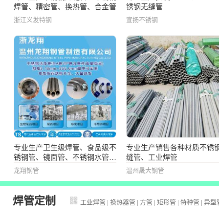
焊管、精密管、换热管、合金管
锈钢无缝管
浙江义发特钢
宣扬不锈钢
专业生产卫生级焊管、食品级不
专业生产销售各种材质不锈
锈钢管、镜面管、不锈钢水管、
缝管、工业焊管
卡压式不锈钢水管
龙翔钢管
温州晟大钢管
焊管定制
工业焊管
|
换热器管
|
方管
|
矩形管
|
特种管
|
异型