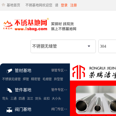
基地首页
不锈基地网欢迎您
请
登录
注册
管材基地
钢管专区>>
不锈钢无缝管
焊管
精密管
毛细管
异型管
管件基地
管件专区>>
弯头
三通
四通
法兰
封头
丝扣
大小头
阀门基地
阀门专区>>