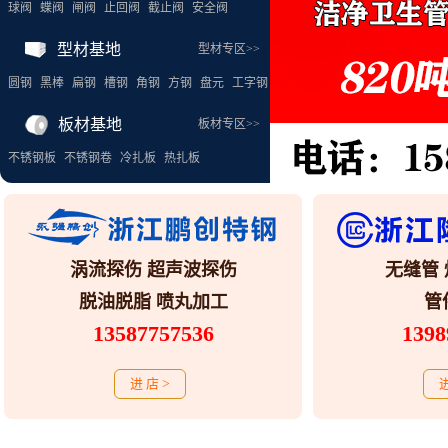
球阀
蝶阀
闸阀
止回阀
截止阀
安全阀
型材基地
型材专区>>
圆钢
黑棒
扁钢
槽钢
角钢
方钢
盘元
工字钢
板材基地
板材专区>>
不锈钢板
不锈钢卷
冷扎板
热扎板
涡流探伤 超声波探伤
无缝管 
脱油脱脂 喷丸加工
管
13587757536
1398
进 店
>