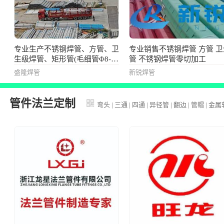
专业生产不锈钢焊管、方管、卫
专业销售不锈钢焊管 方管 卫
生级焊管、矩形管(毛细管Φ8-
管 不锈钢焊管零切加工
Φ16),圆管(Φ19-Φ480),方管/矩
盛隆焊管
新锐焊管
形管(20*20-200*200)
管件法兰定制
弯头
|
三通
|
四通
|
异径管
|
翻边
|
管帽
|
金属