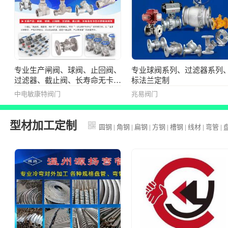
专业生产闸阀、球阀、止回阀、
专业球阀系列、过滤器系列
过滤器、截止阀、长寿命无卡位
标法兰定制
不锈钢闸阀等
中电敏康特阀门
兆易阀门
型材加工定制
圆钢
|
角钢
|
扁钢
|
方钢
|
槽钢
|
线材
|
弯管
|