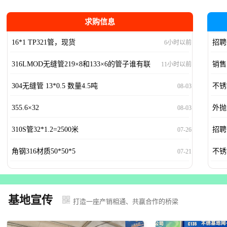
求购信息
16*1 TP321管，现货
招聘
6小时以前
316LMOD无缝管219×8和133×6的管子谁有联
销售
11小时以前
系
304无缝管 13*0.5 数量4.5吨
不锈
08-03
355.6×32
外抛
08-03
310S管32*1.2=2500米
招聘
07-26
角钢316材质50*50*5
不锈
07-21
基地宣传
打造一座产销相通、共赢合作的桥梁