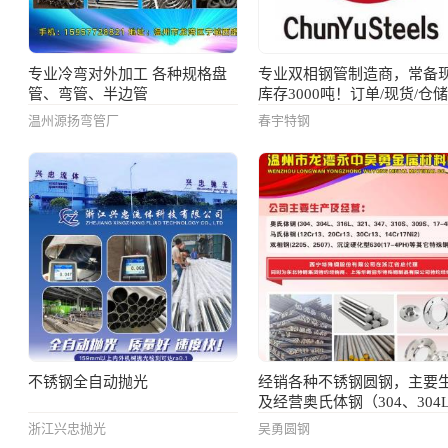
专业冷弯对外加工 各种规格盘
专业双相钢管制造商，常备
管、弯管、半边管
库存3000吨！订单/现货/仓
心
温州源扬弯管厂
春宇特钢
不锈钢全自动抛光
经销各种不锈钢圆钢，主要
及经营奥氏体钢（304、304
316L、321、347、310S、
浙江兴忠抛光
吴勇圆钢
309S、904L）、马氏体钢