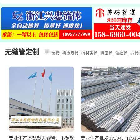
无缝管定制
钛管
|
换热器管
|
特材类管
|
精密管
|
波纹管
|
方管
/
专业生产不锈钢无缝管、不锈钢
专业生产批发TP304、TP31