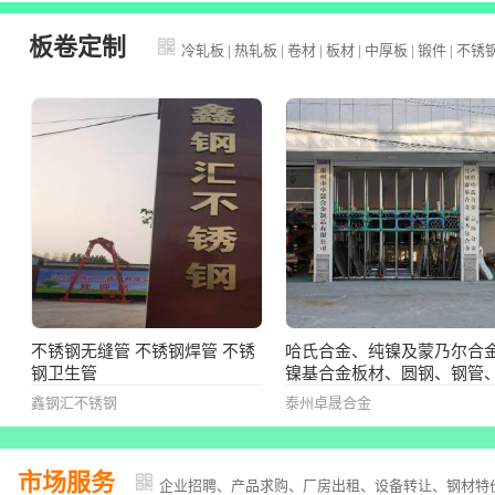
12Cr13、20Cr13、30Cr13、
14Cr17Ni2、双相钢(2205、
板卷定制
冷轧板
|
热轧板
|
卷材
|
板材
|
中厚板
|
锻件
|
不锈
2507)、沉淀硬化型630（17-
4PH）等其它特殊钢
不锈钢无缝管 不锈钢焊管 不锈
哈氏合金、纯镍及蒙乃尔合
钢卫生管
镍基合金板材、圆钢、钢管
件、锻件、法兰、标准件、
鑫钢汇不锈钢
泰州卓晟合金
件等
市场服务
企业招聘、产品求购、厂房出租、设备转让、钢材特